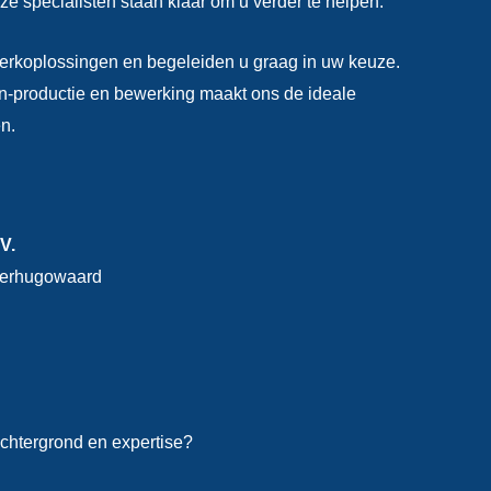
e specialisten staan klaar om u verder te helpen.
erkoplossingen en begeleiden u graag in uw keuze.
an-productie en bewerking maakt ons de ideale
ën.
V.
eerhugowaard
chtergrond en expertise?