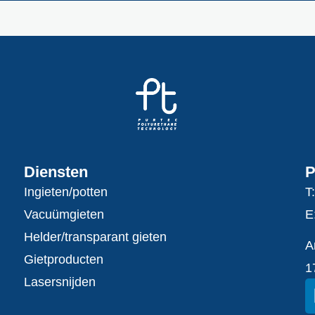
Diensten
P
Ingieten/potten
T
Vacuümgieten
E
Helder/transparant gieten
A
Gietproducten
1
Lasersnijden